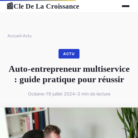
Cle De La Croissance
📰
Accueil
›
Actu
ACTU
Auto-entrepreneur multiservice
: guide pratique pour réussir
Océane
•
19 juillet 2024
•
3 min de lecture